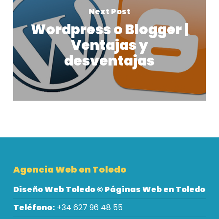
Next Post
Wordpress o Blogger |
Ventajas y
desventajas
Agencia Web en Toledo
Diseño Web Toledo © Páginas Web en Toledo
Teléfono:
+34 627 96 48 55